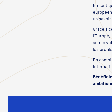
En tant q
européenn
un savoir-
Grâce à c
l’Europe, 
sont à vo
les profil
En combin
internati
Bénéficie
ambitions