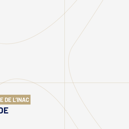
 DE L’INAC
DE