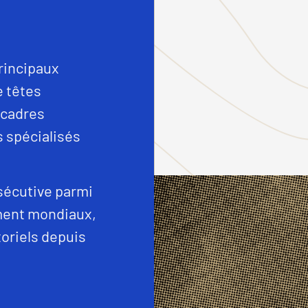
principaux
 têtes
 cadres
s spécialisés
sécutive parmi
ment mondiaux,
toriels depuis