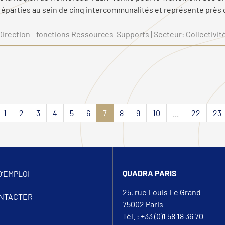
parties au sein de cinq intercommunalités et représente près de
Direction - fonctions Ressources-Supports | Secteur: Collectivités
1
2
3
4
5
6
7
8
9
10
...
22
23
QUADRA PARIS
D’EMPLOI
25, rue Louis Le Grand
NTACTER
75002 Paris
Tél. : +33 (0)1 58 18 36 70