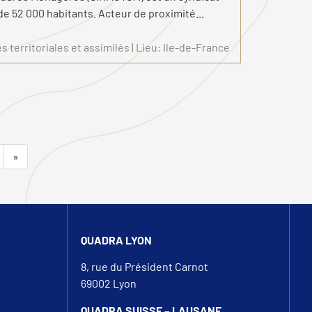
 52 000 habitants. Acteur de proximité...
 territoriales et assimilés | Lieu: Ile-de-France
»
QUADRA LYON
8, rue du Président Carnot
69002 Lyon
QUADRA SUISSE – LAUSANE